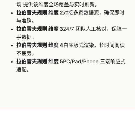
场 提供该维度全场覆盖与实时刷新。
拉伯雪夫规则 维度 2
对接多家数据源，确保即时
与准确。
拉伯雪夫规则 维度 3
24/7 团队人工核对，保障一
手数据。
拉伯雪夫规则 维度 4
白底版式渲染，长时间阅读
不疲劳。
拉伯雪夫规则 维度 5
PC/Pad/Phone 三端响应式
适配。