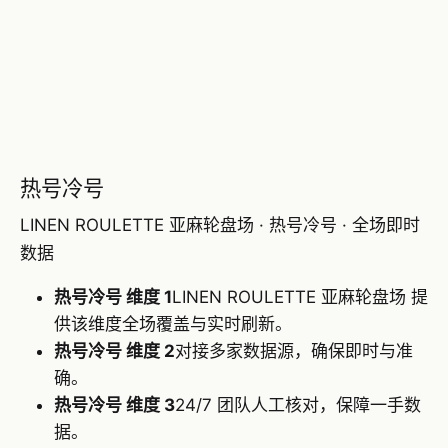
热号冷号
LINEN ROULETTE 亚麻轮盘场 · 热号冷号 · 全场即时
数据
热号冷号 维度 1
LINEN ROULETTE 亚麻轮盘场 提
供该维度全场覆盖与实时刷新。
热号冷号 维度 2
对接多家数据源，确保即时与准
确。
热号冷号 维度 3
24/7 团队人工核对，保障一手数
据。