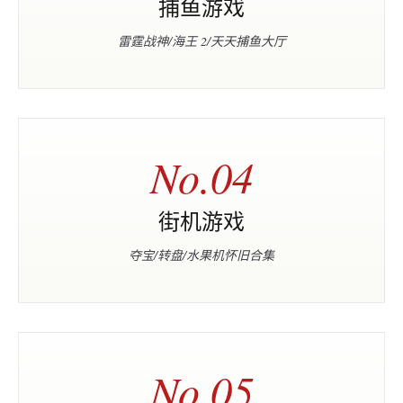
捕鱼游戏
雷霆战神/海王 2/天天捕鱼大厅
No.04
街机游戏
夺宝/转盘/水果机怀旧合集
No.05