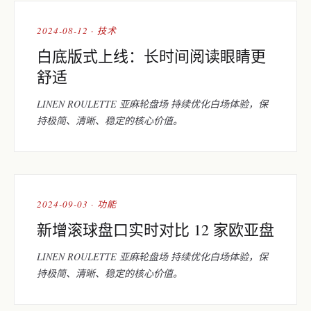
2024-08-12 · 技术
白底版式上线：长时间阅读眼睛更
舒适
LINEN ROULETTE 亚麻轮盘场 持续优化白场体验，保
持极简、清晰、稳定的核心价值。
2024-09-03 · 功能
新增滚球盘口实时对比 12 家欧亚盘
LINEN ROULETTE 亚麻轮盘场 持续优化白场体验，保
持极简、清晰、稳定的核心价值。