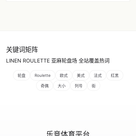
关键词矩阵
LINEN ROULETTE 亚麻轮盘场 全站覆盖热词
轮盘
Roulette
欧式
美式
法式
红黑
奇偶
大小
列号
街
乐竞体育平台