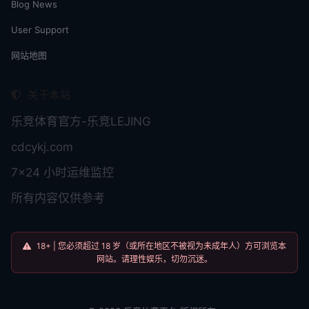
Blog News
User Support
网站地图
关于本站
乐竞体育官方-乐竞LEJING
cdcykj.com
7×24 小时运维监控
所有内容仅供参考
18+ | 您必须超过 18 岁（或所在地区不被视为未成年人）方可浏览本
网站。请理性娱乐，切勿沉迷。