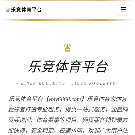
☰
♛
乐竞体育平台
♛
乐竞体育平台
LINEN ROULETTE · LINEN ROULETTE
乐竞体育平台【ybty6868.com】乐竞体育为体育
爱好者打造专业服务，提供一站式服务，涵盖网
页版访问、体育赛事等项目，网页版在线登录方
便快捷，安全稳定，极速访问，欢迎广大用户注