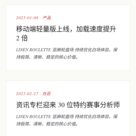
2025-01-08 · 产品
移动端轻量版上线，加载速度提升
2 倍
LINEN ROULETTE 亚麻轮盘场 持续优化白场体验，保
持极简、清晰、稳定的核心价值。
2025-02-27 · 社区
资讯专栏迎来 30 位特约赛事分析师
LINEN ROULETTE 亚麻轮盘场 持续优化白场体验，保
持极简、清晰、稳定的核心价值。