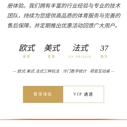
册体验。我们拥有丰富的行业经验与专业的技术
团队，持续为您提供高品质的体育服务与完善的
售后保障，并定期推出优惠活动回馈广大用户。
欧式
美式
法式
37
单零
双零
EN PRISON
数字
— 欧式·美式·法式三种玩法 · 冷门数字统计 · 荷官互动桌 —
尊享体验
VIP 通道